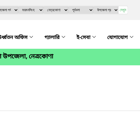
দেখুন
র্ধ্বতন অফিস
গ্যালারি
ই-সেবা
যোগাযোগ
া উপজেলা, নেত্রকোণা