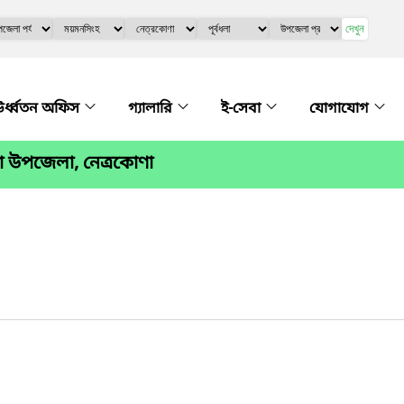
দেখুন
র্ধ্বতন অফিস
গ্যালারি
ই-সেবা
যোগাযোগ
া উপজেলা, নেত্রকোণা